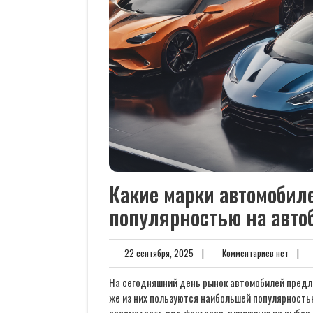
Какие марки автомобил
популярностью на авто
22
Комме
22 сентября, 2025
|
Комментариев нет
|
сентября,
нет
2025
На сегодняшний день рынок автомобилей предла
же из них пользуются наибольшей популярность