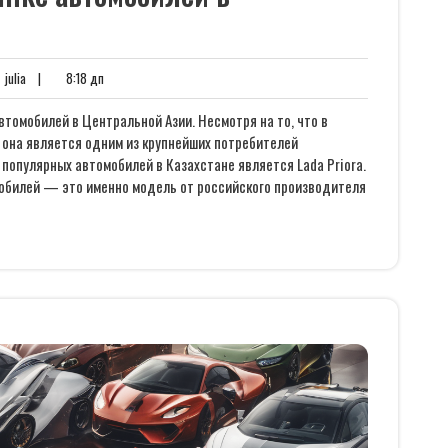
нтариев
julia
8:18
julia
|
8:18 дп
дп
втомобилей в Центральной Азии. Несмотря на то, что в
 она является одним из крупнейших потребителей
 популярных автомобилей в Казахстане является Lada Priora.
мобилей — это именно модель от российского производителя