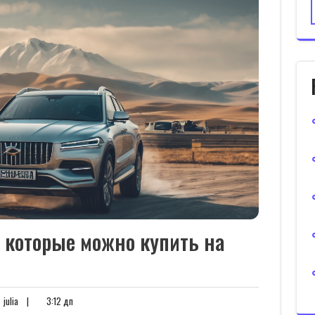
, которые можно купить на
нтариев
julia
3:12
julia
|
3:12 дп
дп