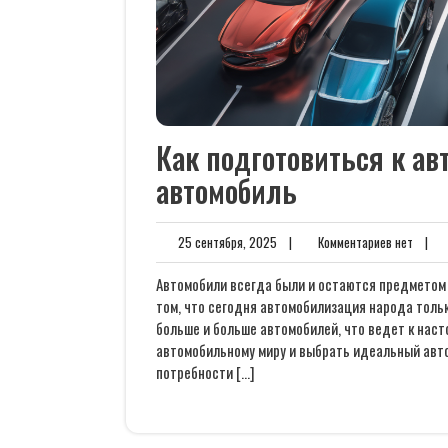
Как подготовиться к а
автомобиль
25
Комме
25 сентября, 2025
|
Комментариев нет
|
сентября,
нет
2025
Автомобили всегда были и остаются предметом 
том, что сегодня автомобилизация народа толь
больше и больше автомобилей, что ведет к наст
автомобильному миру и выбрать идеальный авт
потребности […]