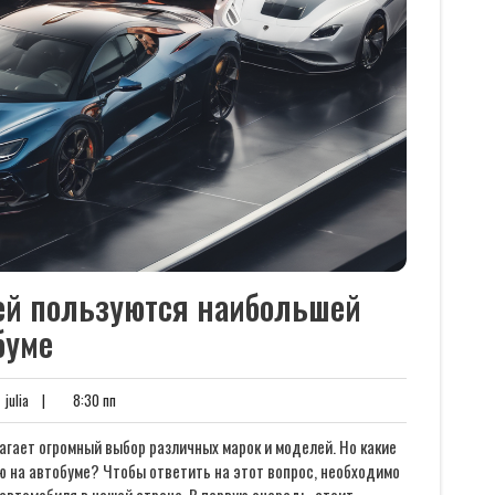
ей пользуются наибольшей
буме
нтариев
julia
8:30
julia
|
8:30 пп
пп
гает огромный выбор различных марок и моделей. Но какие
ю на автобуме? Чтобы ответить на этот вопрос, необходимо