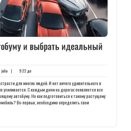
втобуму и выбрать идеальный
нтариев
julia
9:22
julia
|
9:22 дп
дп
страсти для многих людей. И нет ничего удивительного в
ко усиливается. С каждым днем на дорогах появляется все
оящему автобуму. Но как подготовиться к такому растущему
омобиль? Во-первых, необходимо определить свои